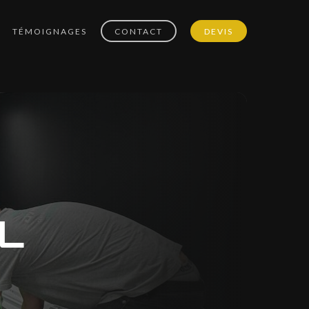
TÉMOIGNAGES
CONTACT
DEVIS
Lettrage
Nettoyage pro
Nettoyage cryogénique
Teintage de vitres
L