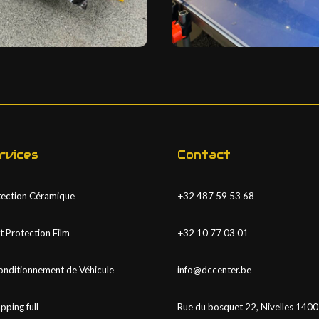
rvices
Contact
tection Céramique
‪+32 487 59 53 68‬
t Protection Film
‪+32 10 77 03 01
onditionnement de Véhicule
info@dccenter.be
ping full
Rue du bosquet 22, Nivelles 1400