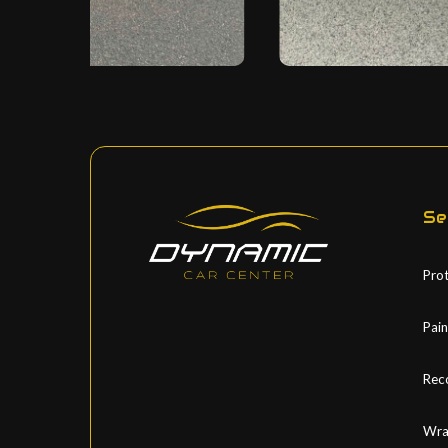
Se
Pro
Pain
Rec
Wrap